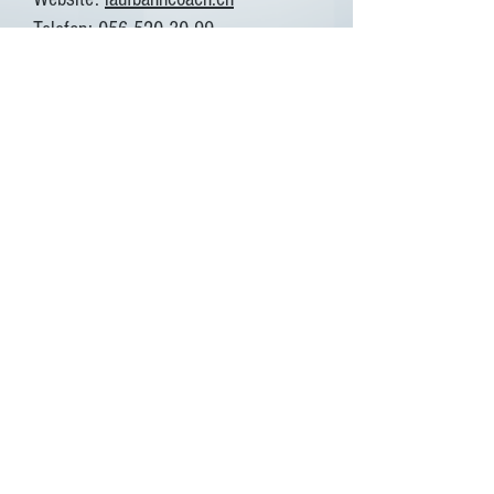
Telefon: 056 520 30 99
Zentrale:
041 520 74 92
Copyright © 2024 by
laufbahn
swiss · Laufbahnberatung · Kontakt:
info@laufbahnswiss.ch
·
Datenschutz
· Alle Rechte vorbehalten