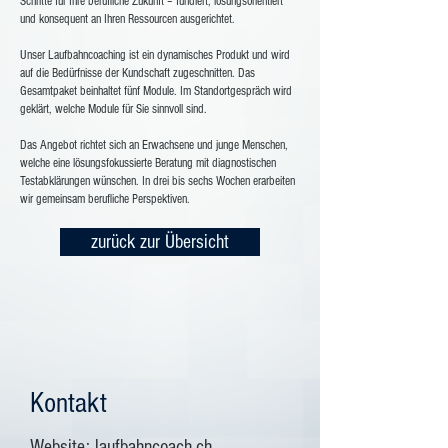
Schritte für Ihre berufliche Zukunft – fundiert, lösungsorientiert
und konsequent an Ihren Ressourcen ausgerichtet.
Unser Laufbahncoaching ist ein dynamisches Produkt und wird
auf die Bedürfnisse der Kundschaft zugeschnitten. Das
Gesamtpaket beinhaltet fünf Module. Im Standortgespräch wird
geklärt, welche Module für Sie sinnvoll sind.
Das Angebot richtet sich an Erwachsene und junge Menschen,
welche eine lösungsfokussierte Beratung mit diagnostischen
Testabklärungen wünschen. In drei bis sechs Wochen erarbeiten
wir gemeinsam berufliche Perspektiven.
zurück zur Übersicht
Kontakt
Website:
laufbahncoach.ch