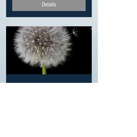
Details
Hochsensibilität – Wann
feinfühlige Menschen im Beruf
erfolgreich und glücklich sind
Di., 23. Jan.
Mehr Infos