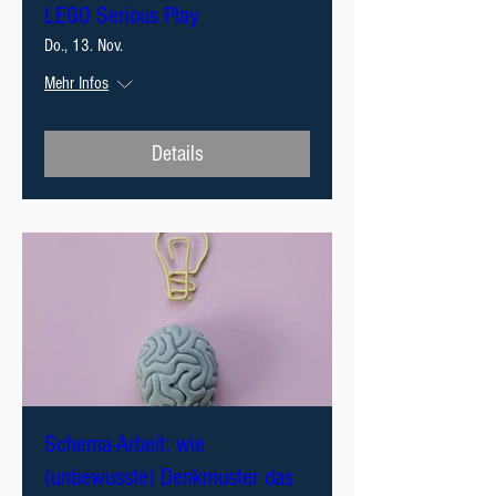
LEGO Serious Play
Do., 13. Nov.
Mehr Infos
Details
Schema-Arbeit: wie
(unbewusste) Denkmuster das