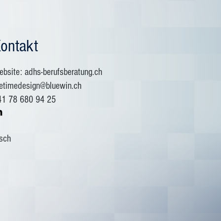
ontakt
bsite: adhs-berufsberatung.ch
fetimedesign@bluewin.ch
41 78 680 94 25
isch