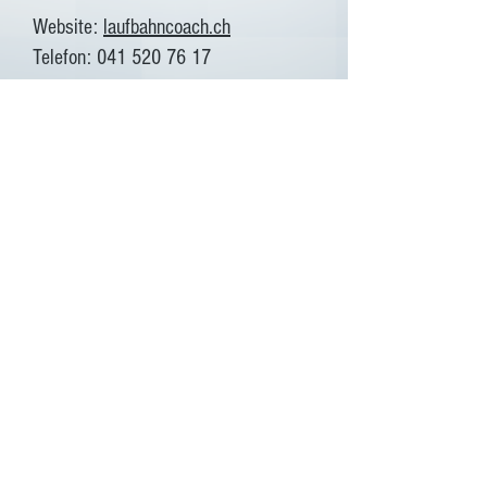
Website:
laufbahncoach.ch
Telefon: 041 520 76 17
Zentrale:
041 520 74 92
Beratung auch auf Englisch
Copyright © 2024 by
laufbahn
swiss · Laufbahnberatung · Kontakt:
info@laufbahnswiss.ch
·
Datenschutz
· Alle Rechte vorbehalten