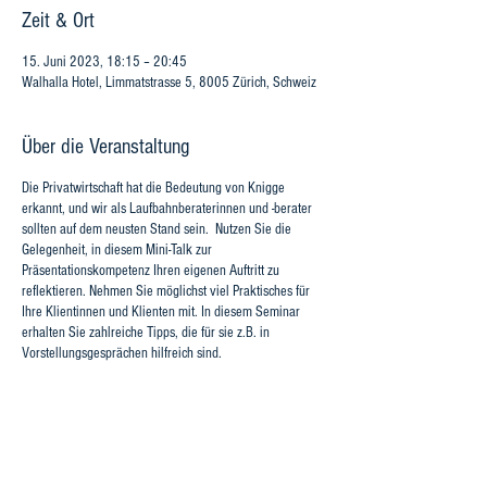
Zeit & Ort
15. Juni 2023, 18:15 – 20:45
Walhalla Hotel, Limmatstrasse 5, 8005 Zürich, Schweiz
Über die Veranstaltung
Die Privatwirtschaft hat die Bedeutung von Knigge
erkannt, und wir als Laufbahnberaterinnen und -berater
sollten auf dem neusten Stand sein. Nutzen Sie die
Gelegenheit, in diesem Mini-Talk zur
Präsentationskompetenz Ihren eigenen Auftritt zu
reflektieren. Nehmen Sie möglichst viel Praktisches für
Ihre Klientinnen und Klienten mit. In diesem Seminar
erhalten Sie zahlreiche Tipps, die für sie z.B. in
Vorstellungsgesprächen hilfreich sind.
Referentinnen: Linda Hunziker und Susanne Schwarz,
www.hsknigge.ch
Bild: EHB/Ben Zurbriggen.