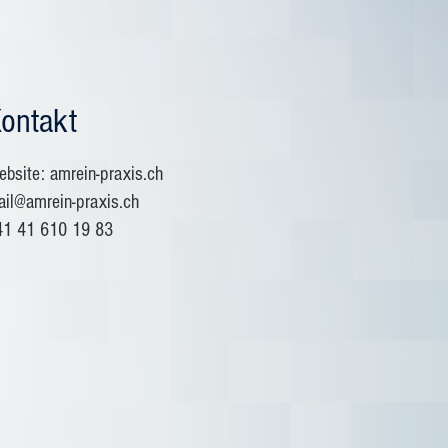
ontakt
bsite: amrein-praxis.ch
il@amrein-praxis.ch
41 41 610 19 83