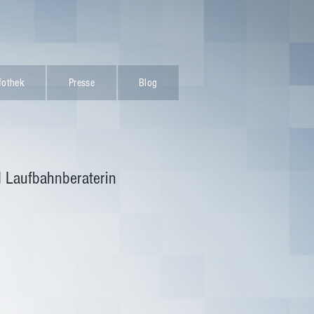
fothek
Presse
Blog
d Laufbahnberaterin