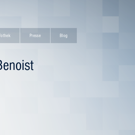
fothek
Presse
Blog
Benoist