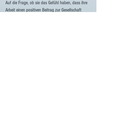
Auf die Frage, ob sie das Gefühl haben, dass ihre 
Arbeit einen positiven Beitrag zur Gesellschaft 
leistet, antworteten in einer Studie der Uni Zürich 
aus dem Jahr 2023 19 % der Teilnehmer*innen 
mit „selten“ bis „nie“. In meiner Praxis bringen es 
die Ratsuchenden manchmal auf den Punkt mit 
der Aussage: „Ich möchte in meiner Arbeit ein Teil 
der Lösung sein und nicht ein Teil des Problems“.
Thomas Diener
FairWork GmbH
8001 Zürich
www.laufbahnberatung.org
044 500 11 01
Links:
Meta-Analyse Outcomes of Meaningful Work
Job-Characteristic-Theorie
Studie Uni Zürich